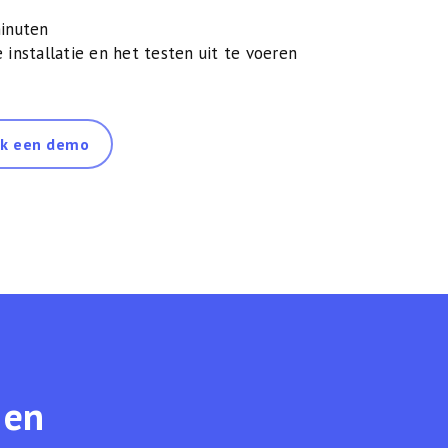
minuten
installatie en het testen uit te voeren
k een demo
 en