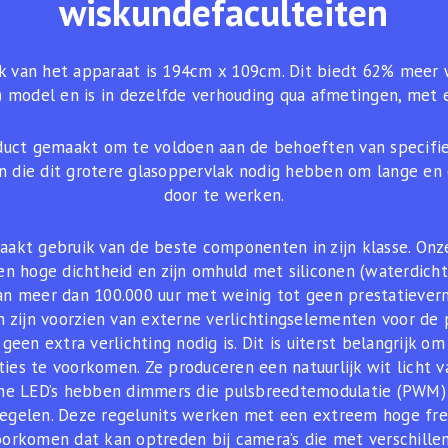
wiskundefaculteiten
 van het apparaat is 194cm x 109cm. Dit biedt 62% meer
 model en is in dezelfde verhouding qua afmetingen, met e
uct gemaakt om te voldoen aan de behoeften van specifi
n die dit grotere glasoppervlak nodig hebben om lange e
door te werken.
aakt gebruik van de beste componenten in zijn klasse. Onze
en hoge dichtheid en zijn omhuld met siliconen (waterdicht)
an meer dan 100.000 uur met weinig tot geen prestatieverm
 zijn voorzien van externe verlichtingselementen voor de 
geen extra verlichting nodig is. Dit is uiterst belangrijk om
ies te voorkomen. Ze produceren een natuurlijk wit licht 
rne LED’s hebben dimmers die pulsbreedtemodulatie (PWM
regelen. Deze regelunits werken met een extreem hoge fr
 voorkomen dat kan optreden bij camera’s die met verschill