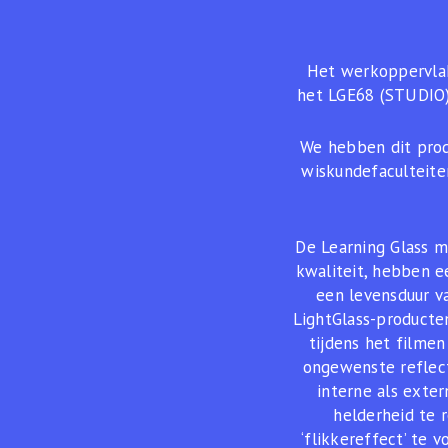
Het werkoppervlak
het LGE68 (STUDIO)
We hebben dit prod
wiskundefaculteite
De Learning Glass m
kwaliteit, hebben e
een levensduur v
LightGlass-producten
tijdens het filmen 
ongewenste reflect
interne als exte
helderheid te 
‘flikkereffect’ te