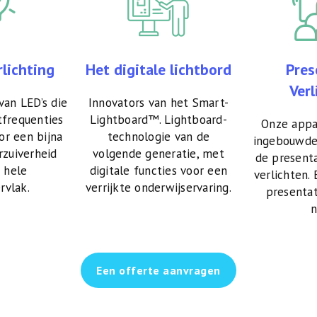
rlichting
Het digitale lichtbord
Pres
Verl
an LED’s die
Innovators van het Smart-
tfrequenties
Lightboard™. Lightboard-
Onze appa
r een bijna
technologie van de
ingebouwde
rzuiverheid
volgende generatie, met
de presenta
 hele
digitale functies voor een
verlichten. 
rvlak.
verrijkte onderwijservaring.
presentat
n
Een offerte aanvragen