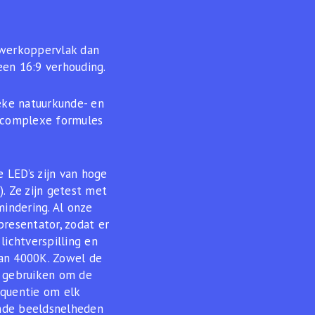
 werkoppervlak dan
en 16:9 verhouding.
eke natuurkunde- en
n complexe formules
 LED’s zijn van hoge
. Ze zijn getest met
indering. Al onze
presentator, zodat er
 lichtverspilling en
van 4000K. Zowel de
) gebruiken om de
equentie om elk
ende beeldsnelheden