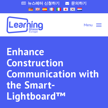
Skip
뉴스레터 신청하기
문의하기
to
main
content
Menu
Enhance
Construction
Communication with
the Smart-
Lightboard™