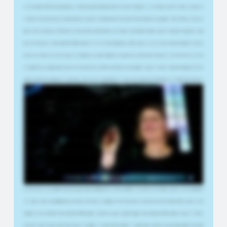
나아가던 방향과 완벽하게 맞아떨어졌습니다. 완성된 영상을 처음 봤을 때 솔직히 이런 생각이 들었습니다. "이게 어떻게 가능하지?" 전에는 그런 걸 본 적
이 없었어요. 흔치 않은 일이었고, 정말 놀라웠습니다. 발표자가 카메라를 정면으로 바라보면서 화면에 글을 쓰는 모습을 볼 수 있었기 때문이죠. 조금 신비
롭게 느껴지기까지 했습니다. PIP(Picture-in-Picture)에서는 항상 한쪽에는 교사 카메라가, 다른 한쪽에는 콘텐츠가 있습니다. 학습자로서 끊임없이 시선을
왔다 갔다 해야 합니다. Smart-Lightboard™를 사용하면 이 두 가지가 한 곳에 결합된다는 장점이 있습니다. 그리고 교사로서 학습자에게 훨씬 더 개인적인
방식으로 이야기할 수 있는 기회가 생깁니다. 제 관점에서는 디지털 프레젠테이션 기술 분야의 또 다른 혁신적인 진전입니다. 기존 라이트보드의 다소 정적
인 프레젠테이션 스타일을 처음으로 넘어선 것으로, 화면 위의 오브젝트와 직접 동적으로 상호작용할 수 있습니다. 지금까지 사용해 본 동료들은 모두 매우
감동하고 열정적으로 반응했습니다. 안녕하세요. 스튜디오에 오신 것을 환영합니다. 오늘은 Smart-Lightboard™로 촬영합니다. 제 이름은 Romy Hösel입니
다. 저는 이곳에서 디지털 교육 센터 오브 엑설런스를 이끌고 있으며, 교육 기술 학위 프로그램에서 온라인 코스 개발, 저작 시스템 및 교육에서의 AI 강사로
활동하고 있습니다. Smart-Lightboard™는 무엇보다도 제작 시간을 크게 단축할 수 있는 훌륭한 기회입니다. 준비가 훨씬 적게 필요하고 작업 공간이 사실
상 무제한이기 때문입니다. 덕분에 제작이 훨씬 더 쉬워집니다. 또한 필요한 노력이 줄어들기 때문에 교사들이 라이트보드를 사용하는 데 대한 진입 장벽도
낮아질 것입니다. 더 유연합니다. 예를 들어 Miro 보드를 사용하면 작업 공간이 무한하고 그 안에서 자유롭게 이동할 수 있습니다. 고정된 슬라이드 흐름에
얽매이지 않고, 기존의 스크린캐스트나 PowerPoint보다 훨씬 자유롭게 콘텐츠를 진행할 수 있습니다. 물론 아날로그 라이트보드도 잘 알고 있습니다. 마커
로 글씨를 쓰고 나서 10분 동안 모든 것을 닦아내는 방식이죠. Smart-Lightboard™를 사용하면 한 번의 클릭으로 전체 화면을 지울 수 있습니다. Smart-
Lightboard™는 플립드 클래스룸과 같이 온라인 구성 요소를 포함하는 모든 개념에 적합합니다. 물론 순수 온라인 교육에도 적합합니다. 왜냐하면——이는
교육에서 매우 중요한데——학생들의 집중력을 유지하는 데 도움이 되기 때문입니다. 특히 수학 및 기술 과목과 같은 STEM 분야에서 가장 효과적입니다. 주
로 수학의 공식이나 계산 방법에 대한 설명 영상을 제작할 때 활용해왔습니다. 화학 및 생물학의 기초 분야에서도 잘 작동할 것 같습니다. 3D 요소를 통합하
거나 기술적 시각화 가능성을 활용하려는 경우에도 마찬가지입니다. 예를 들어 우리의 목표 중 하나는 대면 강의와 온라인 강의를 구현하는 것입니다. 또한
학생들이 자신의 프로젝트에 Smart-Lightboard™를 사용할 수 있도록 하고 싶습니다. 물론 학생들도 Smart-Lightboard™를 사용할 수 있습니다. 가르침으
로써 배우기 같은 이에 맞게 조정된 개념도 있습니다. 학생들은 "내 수업을 어떻게 설계할까?", "수업을 어떻게 구성할까?"와 같은 질문을 실践적으로 연습합