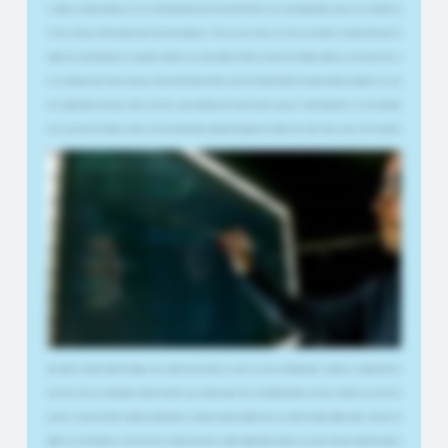
가 되었습니다. 정말 자랑스럽습니다.그리고 아내와 함께 콘텐츠 및 교육 자료 제작에 주력하는 소규모 기술 회사를 운영하고 있습니다.비디오 콘텐츠의 경
우 라이브 스트리밍, YouTube 동영상, 온라인 강좌 녹화도 해왔습니다. 그래서 비디오로 가르치는 것이 제가 하는 모든 일에서 가장 중요한 부분이에요. 제
이름은 제시카 엥스트롬이에요.저는 기술 업계의 교육자입니다.저는 또한 개발테크 부문에서 마이크로소프트 MVP를 수상했습니다.저와 제 남편 지미는 라
이브 스트리밍을 시작한 지 몇 년이 되었습니다.또한 YouTube 채널도 운영하고 있는데 주로 개발자 콘텐츠와 UX 및 접근성 콘텐츠도 취급합니다.저도 교육
자이기 때문에 팬데믹 이후 온라인 수업이나 하이브리드 수업으로 전환하는 경우가 점점 더 많아지고 있습니다. Smart Lightboard가 나오기 전의 문제점은
이미지 모서리에 작게 머리를 숙이고 말하거나 화이트보드를 사용한 다음 청중에게 등을 돌려 무언가를 낙서하는 경우가 많다는 것입니다.라이트보드를 처
음 봤을 때 이 라이트보드가 아날로그 라이트보드였을 때 정말 깜짝 놀랐습니다.그러다가 스마트 라이트보드를 봤는데 모든 것이 바뀌었어요. 화이트보드
의 힘도 느껴지지만 몰입감은 더 커졌죠.콘텐츠의 맨 앞과 중앙에 위치할 수 있어 몰입도가 훨씬 높아집니다.그리고 사물에 동그라미를 칠 수 있고, 사물을
가리킬 수 있습니다. 그러면 청중은 당신이 말하는 내용이 무엇인지 바로 알 수 있습니다. 여러분은 콘텐츠 안에 들어와 있습니다.복잡한 것을 설명할 수 있
고 언제든지 청중과 눈을 마주 칠 수 있습니다. 제가 매우 유용하다고 생각했던 또 다른 부분은 공동 작업을 하거나, 웹 사이트를 다시 만들거나, 웹 사이트를
구축할 때 팀 전체와 함께 앉아서 제가 스케치를 보여 줄 수 있다는 것입니다. 그러면 앞으로 해야 할 일을 즉시 그려서 스케치할 수 있습니다.공유된 시각적
컨텍스트는 매우 강력합니다. 정말 좋은 점은 자체 애플리케이션을 사용할 수 있다는 것입니다.Miro를 사용할 수 있습니다.Paint를 사용할 수 있고 익숙한
모든 응용 프로그램을 사용할 수 있습니다.Teams 통화, Zoom 통화 등 어떤 것에서든 사용할 수 있습니다. 따라서 프레젠테이션일 필요는 없습니다.일상 생
활에서도 마찬가지일 수 있습니다.우리가 알아차린 것은 아이디어에서 무언가를 기록하고 보여주기 시작하기까지의 시간이 이제 훨씬 짧아졌다는 것입니
다.이것이 바로 우리가 스마트 라이트보드를 구입한 이유입니다. 엄청난 노력 없이도 정말 좋은 콘텐츠를 아주 쉽게 만들 수 있기 때문입니다. 지금은 소프트
웨어 개발자이기 때문에 이를 위해 개발할 수 있다는 것을 바로 알게 되었습니다.그래서 저는 직접 소프트웨어를 만들기 시작했습니다. 잉크를 실제로 텍스
트로 바꾸는 것이죠. 읽기 편한 글꼴이죠. 보통 제가 읽을 수도 없고 여러분도 읽을 수 없으니까 암호화된 글씨체라고 하거든요. 교육자로서 저는 하이브리드
및 온라인 가속 학습 프로그램과 수업을 많이 운영해 왔습니다.가르칠 때는 청중의 참여를 유지하는 것이 중요하며 복잡한 내용을 이해하기 쉬운 방식으로
설명하는 것이 매우 중요합니다.스마트 라이트보드가 실제로 도움이 됩니다. 중요한 내용을 정확히 강조할 수 있고 온라인 수업이라도 청중에게 실제로 전