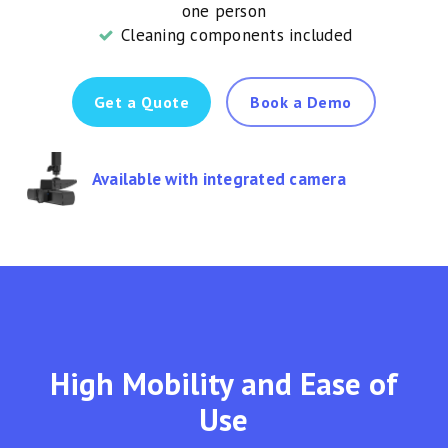
one person
Cleaning components included
Get a Quote
Book a Demo
Available with integrated camera
High Mobility and Ease of
Use