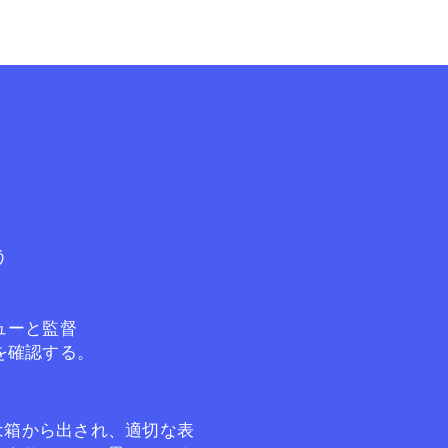
う
ューと監督
を確認する。
は箱から出され、適切な表