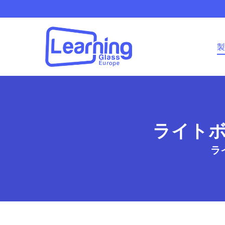
Skip
to
main
content
製
ライト
ラ