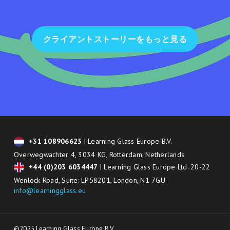
クライアントストーリーをもっと見る
+31 108906623
| Learning Glass Europe B.V.
Overwegwachter 4, 3034 KG, Rotterdam, Netherlands
+44 (0)203 6034447
| Learning Glass Europe Ltd. 20-22
Wenlock Road, Suite: LP58201, London, N1 7GU
info@learningglass.eu
©2025 Learning Glass Europe B.V.