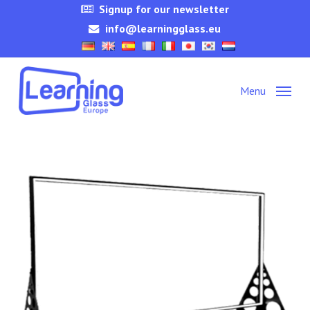
Skip
Signup for our newsletter
to
info@learningglass.eu
main
content
Menu