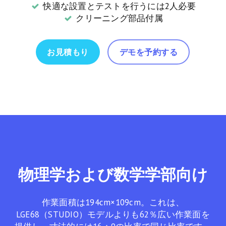
快適な設置とテストを行うには2人必要
クリーニング部品付属
お見積もり
デモを予約する
物理学および数学学部向け
作業面積は194cm×109cm。これは、
LGE68（STUDIO）モデルよりも62％広い作業面を