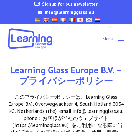
Skip
Signup for our newsletter
to
info@learningglass.eu
main
content
Menu
Learning Glass Europe B.V. –
プライバシーポリシー
このプライバシーポリシーは、Learning Glass
Europe B.V., Overwegwachter 4, South Holland 3034
KG, Netherlands (the), email:info@learningglass.eu,
phone：お客様が当社のウェブサイト
（https://learningglass.eu）をご利用になる際に当