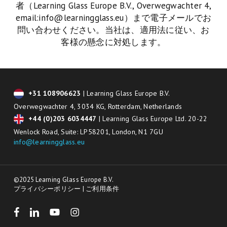
者（Learning Glass Europe B.V., Overwegwachter 4,
email:info@learningglass.eu）まで電子メールでお
問い合わせください。当社は、適用法に従い、お
客様の懸念に対処します。
+31 108906623
| Learning Glass Europe B.V.
Overwegwachter 4, 3034 KG, Rotterdam, Netherlands
+44 (0)203 6034447
| Learning Glass Europe Ltd. 20-22
Wenlock Road, Suite: LP58201, London, N1 7GU
info@learningglass.eu
©2025 Learning Glass Europe B.V.
プライバシーポリシー
|
ご利用条件
facebook
linkedin
youtube
instagram