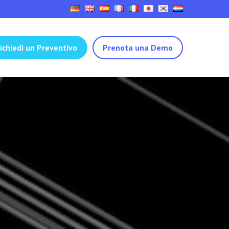
ichiedi un Preventivo
Prenota una Demo