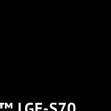
d™ LGE-S70