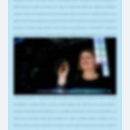
l'avantage que les deux sont réunis au même endroit. Et en tant qu'enseignant, vous avez la possibilité de vous adresser à vos apprenants de
manière beaucoup plus personnelle. De mon point de vue, il s'agit d'une nouvelle étape innovante dans le domaine des technologies de
présentation numérique. Pour la première fois, cela va au-delà du style plutôt statique de présentation sur un lightboard traditionnel, car il est
également possible d'interagir dynamiquement avec des objets directement sur l'écran. Et les collègues qui l'ont essayé jusqu'à présent ont été très
impressionnés et enthousiastes. Bonjour. Bienvenue en studio. Aujourd'hui, nous enregistrons avec le Smart-Lightboard™. Je m'appelle Romy
Hösel. Je dirige le Centre d'Excellence pour l'Enseignement Numérique et je suis chargée de cours en développement de cours en ligne, systèmes
d'authoring et intelligence artificielle dans l'enseignement, dans le cadre du master en Technologies Éducatives. Le Smart-Lightboard™ est avant
tout une formidable opportunité de réduire les temps de production, car nous devons nous préparer beaucoup moins et l'espace de travail est
essentiellement illimité. Cela rend notre production bien plus simple. Cela abaisse probablement aussi le seuil pour les enseignants qui se lancent
avec le Lightboard, car cela demande moins d'efforts. Il est plus flexible. Si j'utilise un tableau Miro, par exemple, mon espace de travail est illimité et je
peux m'y déplacer librement. Je ne suis pas liée à un flux de présentation fixe et je peux me déplacer plus librement dans ma présentation qu'avec
un screencast classique ou en suivant simplement PowerPoint. Bien sûr, je connais le lightboard analogique, sur lequel on écrit avec un marqueur
avant de passer dix minutes à tout nettoyer. Avec le Smart-Lightboard™, on efface tout l'écran en un seul clic. Le Smart-Lightboard™ convient à tous
les concepts incluant des composantes en ligne, comme la classe inversée. Mais il est aussi adapté à l'enseignement purement en ligne, car — et c'est
fondamental dans l'enseignement — il aide à maintenir l'attention des étudiants. Il est particulièrement recommandé pour les matières STEM, comme
les mathématiques et les disciplines techniques. C'est là que nous l'avons principalement utilisé, notamment pour créer des vidéos explicatives sur
des formules et des méthodes de calcul en mathématiques. Je peux aussi imaginer que cela fonctionne très bien pour les bases de la chimie et de la
biologie. Peut-être aussi lorsqu'on souhaite intégrer des éléments 3D et exploiter les possibilités techniques de visualisation. L'un de nos
objectifs, par exemple, est de mettre en place des cours en présentiel et des cours en ligne. Et nous voulons aussi expérimenter l'utilisation du