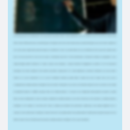
leur montrer un croquis et nous pouvons instantanément dessiner et esquisser ce que nous devons faire à l'avenir. Ce contexte visuel partagé est
extrêmement puissant. Ce qui est vraiment bien, c'est que nous pouvons utiliser nos propres applications. Nous pouvons utiliser Miro. Nous
pouvons utiliser Paint, et nous pouvons utiliser n'importe quelle application à laquelle nous sommes habitués. Cela fonctionne également avec les
appels Teams, les appels Zoom ou quoi que ce soit d'autre. Il n'est donc pas nécessaire que ce soit une présentation. Cela peut faire partie de votre
vie quotidienne. Ce que nous avons remarqué, c'est que le temps entre l'idée et le début de l'enregistrement et de la diffusion de quelque chose
est beaucoup plus court maintenant. C'est pourquoi nous avons choisi le Smart Lightboard, car il est si facile de créer du très bon contenu sans
effort énorme. Maintenant que je suis développeur de logiciels, j'ai tout de suite compris que je pouvais développer pour cela. J'ai donc commencé à
créer mon propre logiciel dans lequel l'encrage est transformé en texte, une police facile à lire car j'ai l'habitude de dire que j'écris cryptée parce
que je ne peux pas la lire et que vous ne pouvez certainement pas la lire. En tant qu'éducatrice, j'ai dirigé de nombreux programmes et cours
d'apprentissage accéléré hybrides et en ligne. Lorsque vous enseignez, il s'agit de maintenir l'engagement du public et il est très important
d'expliquer des choses complexes d'une manière plus facile à comprendre. Et le Smart Lightboard y contribue réellement, car je peux mettre
l'accent sur ce qui est important et sur ce qui est réellement transmis au public, même s'il s'agit d'un cours en ligne. Alors, est-ce que je
recommanderais ce tableau lumineux intelligent à tout le monde ? Absolument. Je veux dire, c'est tellement simple de créer du contenu. Il est si facile
de simplement basculer et d'afficher quelque chose sur le tableau lumineux. Si vous avez une configuration dans laquelle vous parlez au public
dans une seule configuration et que vous passez simplement au tableau lumineux, vous n'avez besoin que d'un projecteur, du tableau lumineux
intelligent et de la caméra, et vous êtes prêt. Nous ne sommes pas seulement des partenaires commerciaux, nous sommes également des co-
créateurs et des conférenciers. Podcasteurs. Ouais. Et bien sûr, nous sommes mariés. Nous sommes mariés. Et maintenant, la plupart des gens ont une
table de cuisine. Nous ne le faisons pas. Nous avons un tableau lumineux intelligent. C'est ce que nous faisons.