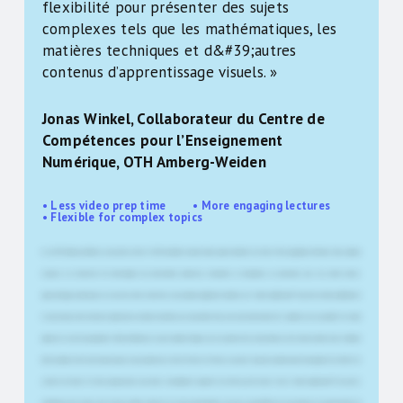
flexibilité pour présenter des sujets
complexes tels que les mathématiques, les
matières techniques et d&#39;autres
contenus d’apprentissage visuels. »
Jonas Winkel, Collaborateur du Centre de
Compétences pour l’Enseignement
Numérique, OTH Amberg-Weiden
• Less video prep time • More engaging lectures
• Flexible for complex topics
Ici, à l'OTH Amberg-Weiden, nous avons environ 4 600 étudiants répartis dans quatre facultés et environ 48 programmes d'études. Nous sommes
toujours à la recherche de technologies de présentation modernes, innovantes et attrayantes, en particulier pour nos unités d'auto-
apprentissage numériques. Au cours de cette recherche, nous sommes également tombés sur le Smart-Lightboard™, qui s'est révélé parfaitement
en accord avec cette direction. Quand j'ai vu la vidéo terminée pour la première fois, je me suis sincèrement dit : comment est-ce possible ? Je n'avais
jamais rien vu de tel auparavant. C'était inhabituel, et ça m'a vraiment frappé, car on pouvait voir le présentateur écrire dans la vidéo tout en faisant
face à la caméra. J'ai trouvé cela presque un peu mystérieux. Avec le Picture-in-Picture, vous avez toujours la caméra avec l'enseignant d'un côté et le
contenu de l'autre. En tant qu'apprenant, vous devez constamment regarder d'un côté puis de l'autre. Avec le Smart-Lightboard™, vous avez