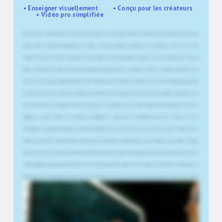
• Enseigner visuellement • Conçu pour les créateurs
• Vidéo pro simplifiée
Dans cette vidéo, nous allons parler de quelque chose qui m'est arrivé il y a quelques semaines et de la façon dont nous allons faire évoluer cette
chaîne à l'avenir. Je m'appelle Jimmy Engström et je travaille en tant que développeur principal pour une entreprise en Suède. La nuit, je suis
créatrice de contenu. Je suis MVP de Microsoft et l'année dernière, j'ai été élue éducatrice de l'année, ce dont je suis vraiment fière. Et avec ma
femme, nous dirigeons une petite entreprise technologique principalement axée sur la création de contenu et de matériel éducatif. En ce qui
concerne le contenu vidéo, j'ai diffusé des vidéos en direct, diffusé des vidéos YouTube et enregistré des cours en ligne. L'enseignement par vidéo
est donc au cœur de tout ce que je fais. Je m'appelle Jessica Engström. Je suis enseignant dans le secteur de la technologie. J'ai également reçu le
prix Microsoft MVP dans la catégorie DevTech. Mon mari, Jimmy, et moi diffusons en direct depuis quelques années maintenant. Nous gérons
également une chaîne YouTube où nous diffusons principalement du contenu pour les développeurs, ainsi que du contenu sur l'UX et
l'accessibilité. Je suis également éducatrice, donc depuis la pandémie, je me tourne de plus en plus vers des cours en ligne ou même des cours
hybrides. Avant d'avoir le Smart Lightboard, le défi était que soit vous parliez tête baissée dans un coin de l'image, soit vous utilisiez un tableau
blanc et vous tourniez souvent le dos au public pour griffonner quelque chose. Quand j'ai vu le tableau lumineux pour la première fois et que celui-
ci était analogique, cela m'a vraiment époustouflé. Puis j'ai vu le tableau lumineux intelligent, qui a tout changé. Vous bénéficiez de la puissance d'un
tableau blanc, mais en plus immersif. Vous pouvez être au premier plan du contenu, ce qui le rend encore plus immersif. Et vous pouvez encercler
les choses, vous pouvez pointer du doigt des choses, et le public saura immédiatement de quoi vous faites référence. Vous êtes au cœur du
contenu. Vous pouvez expliquer des choses complexes et garder un contact visuel avec le public à tout moment. Un autre domaine que j'ai trouvé
très utile est que lorsque vous collaborez, refaites un site Web ou créez un site Web, vous pouvez vous asseoir avec toute l'équipe et je peux