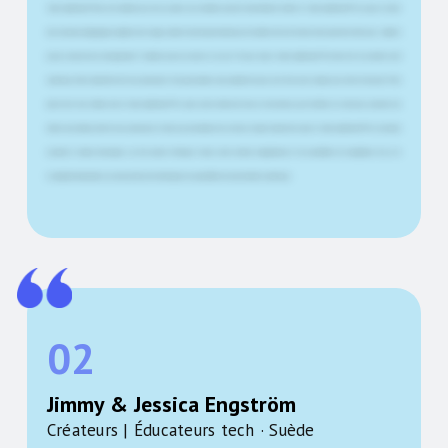
Smart-Lightboard™ par les étudiants pour leurs projets. Les étudiants peuvent naturellement utiliser le Smart-Lightboard™ eux aussi. Il existe
des concepts pédagogiques adaptés à cet usage, comme le learning by teaching. Les étudiants s'exercent alors à des questions telles que : comment
puis-je concevoir mon enseignement ? Comment puis-je structurer un cours ? Et pour cela, le Smart-Lightboard™ est bien sûr un excellent outil
numérique. Notre objectif est de nous promouvoir. Pourquoi sommes-nous compétents pour créer des cours en ligne pour cette entreprise ? Mon
plan est de tout réaliser avec le Smart-Lightboard™ en sept courtes vidéos de deux à trois minutes, puis d'utiliser cet outil pour produire des
vidéos nous-mêmes, afin de nous promouvoir en tant que prestataires de services en ligne. L'expérience avec le Smart-Lightboard™ est une façon
nouvelle et vivante d'enseigner, car elle permet d'intégrer toutes sortes d'outils, d'applications et de possibilités de visualisation. Oui, je le
recommande absolument, car cela continue de développer les possibilités de présentation numérique.
02
Jimmy & Jessica Engström
Créateurs | Éducateurs tech · Suède