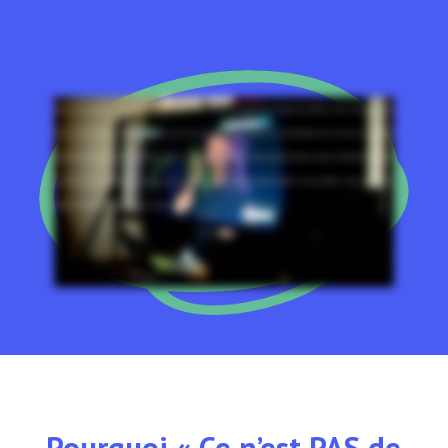
Beaucoup de spectateurs pensent que ce qu'ils voient dans nos vidéos est généré par intelligence artificielle. Je peux vous assurer que
toutes les fonctionnalités que nous montrons sont cent pour cent réelles. J'utilise ici un outil physique bien réel que l'on peut même
manipuler avec le doigt. On peut le toucher, car c'est du vert. Il ne s'agit pas d'un simple prompt saisi dans un moteur d'intelligence artificielle.
Ici, l'interaction entre la personne, le contenu et la technologie se fait en temps réel devant la caméra. Si vous souhaitez rendre votre flux de
travail en présentation plus engageant et plus, essayez le.
Pourquoi « Ce n’est PAS de