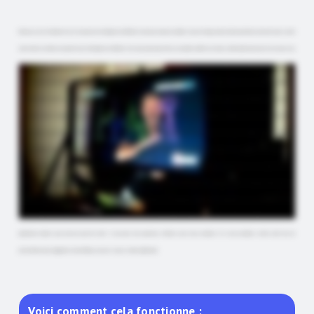
Bonjour, je suis Stéphane et je ne suis pas une intelligence artificielle. Je sais que cela peut sembler un peu étrange, mais certains spectateurs pensent que ce qu'ils
voient dans nos vidéos est généré par l'intelligence artificielle. C'est pourquoi aujourd'hui, je souhaite clarifier les choses. Ça fait maintenant plus d'un an que nous
avons lancé notre nouveau produit, le Smart Lightboard, et pourtant beaucoup de personnes croient encore que ce qu'elles voient dans nos vidéos est créé par
une IA. Certains pensent même que je suis un avatar numérique. D'une certaine manière, c'est un compliment, mais en même temps, c'est assez confus et trompeur. Je
tiens donc à vous rassurer, toutes les fonctionnalités que nous montrons dans nos vidéos sont cent pour cent réelles. J'utilise un outil physique bien réel que l'on
peut toucher avec les doigts puisqu'il s'agit de verre. Il ne s'agit pas d'écrire des prompts dans un moteur d'intelligence artificielle. C'est un outil physique dans un
monde de plus en plus numérique. Nous croyons en une approche human center. La technologie doit soutenir les personnes, pas les remplacer. Elle doit rendre les
idées plus claires et la communication plus humaine, sans perdre la présence réelle devant la caméra. Au final, ce qui compte, c'est la connexion authentique entre la
personne et son public. C'est cela qui rend une présentation vraiment mémorable. Et oui, il y a encore des personnes qui pensent que je suis un avatar d'IA. Ce n'est
pas le cas. Il m'arrive de me tromper, il m'arrive de bafouiller, mais je suis ici pour vous parler de nouvelles façons de communiquer et de technologies passionnantes. Et
pour finir, je porte même un choc. Franchement, qui créerait un avatar d'IA comme celui-ci L'avantage principal du Smart Lightboard, c'est que vous pouvez utiliser
n'importe quelle application de multiples façons. Et si une application inclut des fonctionnalités d'intelligence artificielle, vous pouvez les utiliser, mais sur le Smart
Lightboard. J'espère que cela vous aura été utile. Si vous avez des questions, n'hésitez pas à nous contacter. Et si vous souhaitez rendre votre flux de
présentation plus engageant et plus efficace, procurez-vous un Smart Lightboard.
Voici comment cela fonctionne :