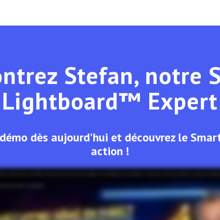
ntrez Stefan, notre 
Lightboard™ Expert
 démo dès aujourd'hui et découvrez le Smar
action !
essent ? Alors réservez une démo en direct avec nous. On pourra vous expliquer les technologies, les cas d'utilisation, et vous pourrez poser vos questions. Je vous ferai une démons
u qui vous convient. À très bientôt !