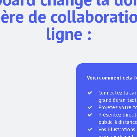
ère de collaborati
ligne :
Voici comment cela f
Connectez la car
grand écran tact
Projetez votre to
Présentez direct
public à distance
Vos illustration
magie » devant 