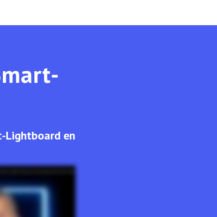
Smart-
t-Lightboard en
tration complète depuis mon studio maison. Rien d'autre à faire.