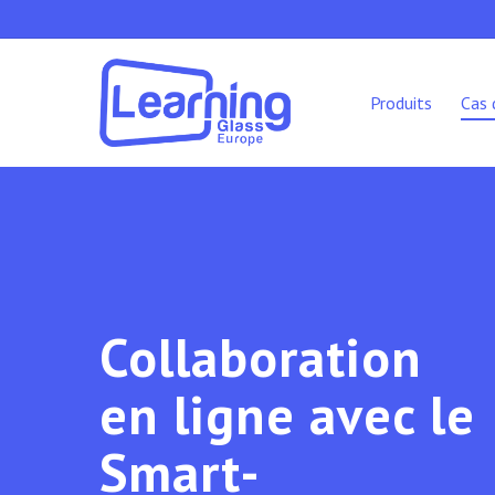
Skip
to
main
content
Produits
Cas 
Collaboration
en ligne avec le
Smart-