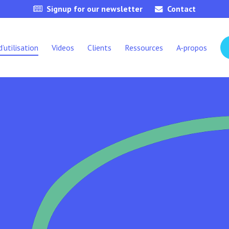
Signup for our newsletter
Contact
d’utilisation
Videos
Clients
Ressources
A-propos