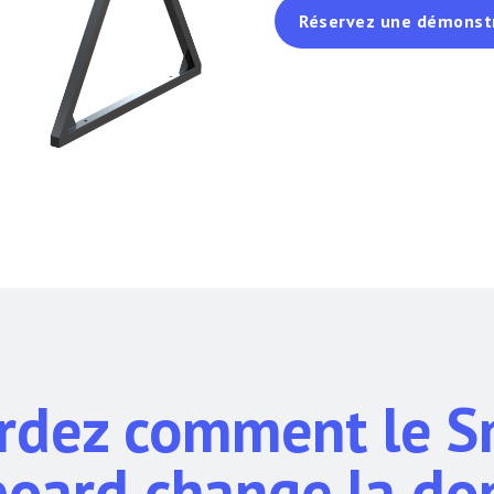
Réservez une démonst
rdez comment le S
board change la do