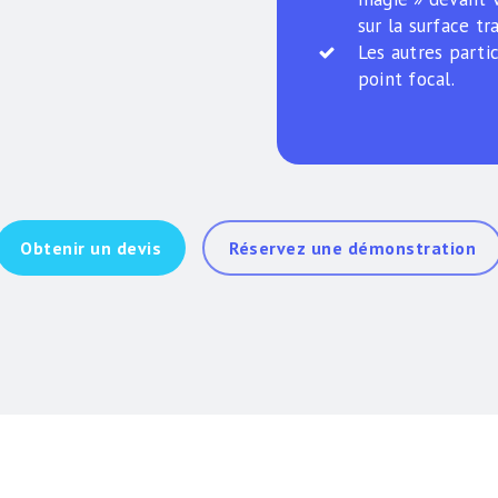
sur la surface tr
Les autres part
point focal.
Obtenir un devis
Réservez une démonstration