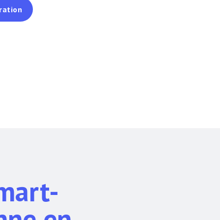
ration
mart-
nne en