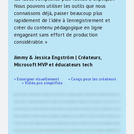
Nous pouvons utiliser les outils que nous
connaissons déjà, passer beaucoup plus
rapidement de l’idée à l’enregistrement et
créer du contenu pédagogique en ligne
engageant sans effort de production
considérable. »
Jimmy & Jessica Engström | Créateurs,
Microsoft MVP et éducateurs tech
• Enseigner visuellement • Conçu pour les créateurs
• Vidéo pro simplifiée
Dans cette vidéo, nous allons parler de quelque chose qui m'est arrivé il y a quelques semaines et de la façon dont nous allons faire évoluer cette
chaîne à l'avenir. Je m'appelle Jimmy Engström et je travaille en tant que développeur principal pour une entreprise en Suède. La nuit, je suis
créatrice de contenu. Je suis MVP de Microsoft et l'année dernière, j'ai été élue éducatrice de l'année, ce dont je suis vraiment fière. Et avec ma
femme, nous dirigeons une petite entreprise technologique principalement axée sur la création de contenu et de matériel éducatif. En ce qui
concerne le contenu vidéo, j'ai diffusé des vidéos en direct, diffusé des vidéos YouTube et enregistré des cours en ligne. L'enseignement par vidéo
est donc au cœur de tout ce que je fais. Je m'appelle Jessica Engström. Je suis enseignant dans le secteur de la technologie. J'ai également reçu le