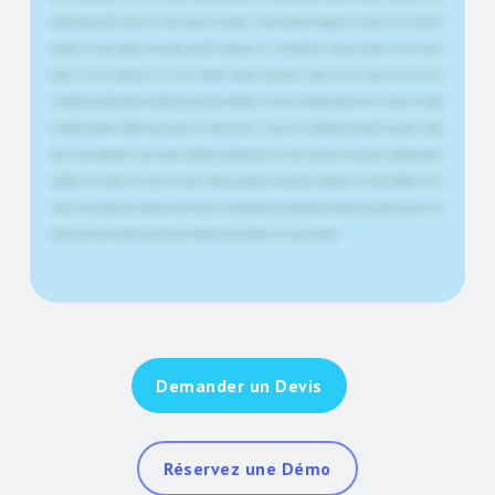
d'apprentissage accéléré hybrides et en ligne. Lorsque vous enseignez, il s'agit de maintenir l'engagement du public et il est très important
d'expliquer des choses complexes d'une manière plus facile à comprendre. Et le Smart Lightboard y contribue réellement, car je peux mettre
l'accent sur ce qui est important et sur ce qui est réellement transmis au public, même s'il s'agit d'un cours en ligne. Alors, est-ce que je
recommanderais ce tableau lumineux intelligent à tout le monde ? Absolument. Je veux dire, c'est tellement simple de créer du contenu. Il est si facile
de simplement basculer et d'afficher quelque chose sur le tableau lumineux. Si vous avez une configuration dans laquelle vous parlez au public
dans une seule configuration et que vous passez simplement au tableau lumineux, vous n'avez besoin que d'un projecteur, du tableau lumineux
intelligent et de la caméra, et vous êtes prêt. Nous ne sommes pas seulement des partenaires commerciaux, nous sommes également des co-
créateurs et des conférenciers. Podcasteurs. Ouais. Et bien sûr, nous sommes mariés. Nous sommes mariés. Et maintenant, la plupart des gens ont une
table de cuisine. Nous ne le faisons pas. Nous avons un tableau lumineux intelligent. C'est ce que nous faisons.
Demander un Devis
Réservez une Démo