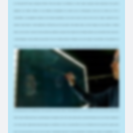
prix Microsoft MVP dans la catégorie DevTech. Mon mari, Jimmy, et moi diffusons en direct depuis quelques années maintenant. Nous gérons
également une chaîne YouTube où nous diffusons principalement du contenu pour les développeurs, ainsi que du contenu sur l'UX et
l'accessibilité. Je suis également éducatrice, donc depuis la pandémie, je me tourne de plus en plus vers des cours en ligne ou même des cours
hybrides. Avant d'avoir le Smart Lightboard, le défi était que soit vous parliez tête baissée dans un coin de l'image, soit vous utilisiez un tableau
blanc et vous tourniez souvent le dos au public pour griffonner quelque chose. Quand j'ai vu le tableau lumineux pour la première fois et que celui-
ci était analogique, cela m'a vraiment époustouflé. Puis j'ai vu le tableau lumineux intelligent, qui a tout changé. Vous bénéficiez de la puissance d'un
tableau blanc, mais en plus immersif. Vous pouvez être au premier plan du contenu, ce qui le rend encore plus immersif. Et vous pouvez encercler
les choses, vous pouvez pointer du doigt des choses, et le public saura immédiatement de quoi vous faites référence. Vous êtes au cœur du
contenu. Vous pouvez expliquer des choses complexes et garder un contact visuel avec le public à tout moment. Un autre domaine que j'ai trouvé
très utile est que lorsque vous collaborez, refaites un site Web ou créez un site Web, vous pouvez vous asseoir avec toute l'équipe et je peux
leur montrer un croquis et nous pouvons instantanément dessiner et esquisser ce que nous devons faire à l'avenir. Ce contexte visuel partagé est
extrêmement puissant. Ce qui est vraiment bien, c'est que nous pouvons utiliser nos propres applications. Nous pouvons utiliser Miro. Nous
pouvons utiliser Paint, et nous pouvons utiliser n'importe quelle application à laquelle nous sommes habitués. Cela fonctionne également avec les
appels Teams, les appels Zoom ou quoi que ce soit d'autre. Il n'est donc pas nécessaire que ce soit une présentation. Cela peut faire partie de votre
vie quotidienne. Ce que nous avons remarqué, c'est que le temps entre l'idée et le début de l'enregistrement et de la diffusion de quelque chose
est beaucoup plus court maintenant. C'est pourquoi nous avons choisi le Smart Lightboard, car il est si facile de créer du très bon contenu sans
effort énorme. Maintenant que je suis développeur de logiciels, j'ai tout de suite compris que je pouvais développer pour cela. J'ai donc commencé à
créer mon propre logiciel dans lequel l'encrage est transformé en texte, une police facile à lire car j'ai l'habitude de dire que j'écris cryptée parce
que je ne peux pas la lire et que vous ne pouvez certainement pas la lire. En tant qu'éducatrice, j'ai dirigé de nombreux programmes et cours