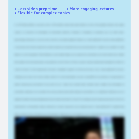
• Less video prep time • More engaging lectures
• Flexible for complex topics
Ici, à l'OTH Amberg-Weiden, nous avons environ 4 600 étudiants répartis dans quatre facultés et environ 48 programmes d'études. Nous sommes
toujours à la recherche de technologies de présentation modernes, innovantes et attrayantes, en particulier pour nos unités d'auto-
apprentissage numériques. Au cours de cette recherche, nous sommes également tombés sur le Smart-Lightboard™, qui s'est révélé parfaitement
en accord avec cette direction. Quand j'ai vu la vidéo terminée pour la première fois, je me suis sincèrement dit : comment est-ce possible ? Je n'avais
jamais rien vu de tel auparavant. C'était inhabituel, et ça m'a vraiment frappé, car on pouvait voir le présentateur écrire dans la vidéo tout en faisant
face à la caméra. J'ai trouvé cela presque un peu mystérieux. Avec le Picture-in-Picture, vous avez toujours la caméra avec l'enseignant d'un côté et le
contenu de l'autre. En tant qu'apprenant, vous devez constamment regarder d'un côté puis de l'autre. Avec le Smart-Lightboard™, vous avez
l'avantage que les deux sont réunis au même endroit. Et en tant qu'enseignant, vous avez la possibilité de vous adresser à vos apprenants de
manière beaucoup plus personnelle. De mon point de vue, il s'agit d'une nouvelle étape innovante dans le domaine des technologies de
présentation numérique. Pour la première fois, cela va au-delà du style plutôt statique de présentation sur un lightboard traditionnel, car il est
également possible d'interagir dynamiquement avec des objets directement sur l'écran. Et les collègues qui l'ont essayé jusqu'à présent ont été très
impressionnés et enthousiastes. Bonjour. Bienvenue en studio. Aujourd'hui, nous enregistrons avec le Smart-Lightboard™. Je m'appelle Romy
Hösel. Je dirige le Centre d'Excellence pour l'Enseignement Numérique et je suis chargée de cours en développement de cours en ligne, systèmes
d'authoring et intelligence artificielle dans l'enseignement, dans le cadre du master en Technologies Éducatives. Le Smart-Lightboard™ est avant
tout une formidable opportunité de réduire les temps de production, car nous devons nous préparer beaucoup moins et l'espace de travail est
essentiellement illimité. Cela rend notre production bien plus simple. Cela abaisse probablement aussi le seuil pour les enseignants qui se lancent