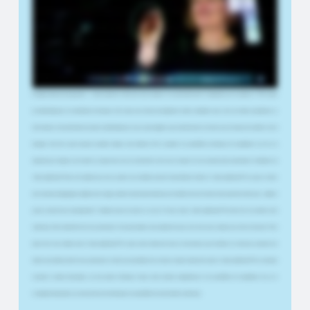
avec le Lightboard, car cela demande moins d'efforts. Il est plus flexible. Si j'utilise un tableau Miro, par exemple, mon espace de travail est illimité et je
peux m'y déplacer librement. Je ne suis pas liée à un flux de présentation fixe et je peux me déplacer plus librement dans ma présentation qu'avec
un screencast classique ou en suivant simplement PowerPoint. Bien sûr, je connais le lightboard analogique, sur lequel on écrit avec un marqueur
avant de passer dix minutes à tout nettoyer. Avec le Smart-Lightboard™, on efface tout l'écran en un seul clic. Le Smart-Lightboard™ convient à tous
les concepts incluant des composantes en ligne, comme la classe inversée. Mais il est aussi adapté à l'enseignement purement en ligne, car — et c'est
fondamental dans l'enseignement — il aide à maintenir l'attention des étudiants. Il est particulièrement recommandé pour les matières STEM, comme
les mathématiques et les disciplines techniques. C'est là que nous l'avons principalement utilisé, notamment pour créer des vidéos explicatives sur
des formules et des méthodes de calcul en mathématiques. Je peux aussi imaginer que cela fonctionne très bien pour les bases de la chimie et de la
biologie. Peut-être aussi lorsqu'on souhaite intégrer des éléments 3D et exploiter les possibilités techniques de visualisation. L'un de nos
objectifs, par exemple, est de mettre en place des cours en présentiel et des cours en ligne. Et nous voulons aussi expérimenter l'utilisation du
Smart-Lightboard™ par les étudiants pour leurs projets. Les étudiants peuvent naturellement utiliser le Smart-Lightboard™ eux aussi. Il existe
des concepts pédagogiques adaptés à cet usage, comme le learning by teaching. Les étudiants s'exercent alors à des questions telles que : comment
puis-je concevoir mon enseignement ? Comment puis-je structurer un cours ? Et pour cela, le Smart-Lightboard™ est bien sûr un excellent outil
numérique. Notre objectif est de nous promouvoir. Pourquoi sommes-nous compétents pour créer des cours en ligne pour cette entreprise ? Mon
plan est de tout réaliser avec le Smart-Lightboard™ en sept courtes vidéos de deux à trois minutes, puis d'utiliser cet outil pour produire des
vidéos nous-mêmes, afin de nous promouvoir en tant que prestataires de services en ligne. L'expérience avec le Smart-Lightboard™ est une façon
nouvelle et vivante d'enseigner, car elle permet d'intégrer toutes sortes d'outils, d'applications et de possibilités de visualisation. Oui, je le
recommande absolument, car cela continue de développer les possibilités de présentation numérique.