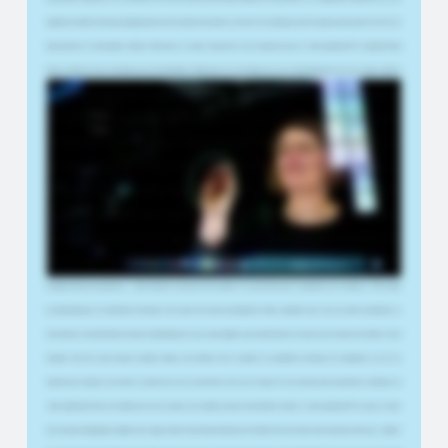
également possible d'interagir dynamiquement avec des objets directement sur l'écran. Et les collègues qui l'ont essayé jusqu'à présent ont été très
impressionnés et enthousiastes. Bonjour. Bienvenue en studio. Aujourd'hui, nous enregistrons avec le Smart-Lightboard™. Je m'appelle Romy
Hösel. Je dirige le Centre d'Excellence pour l'Enseignement Numérique et je suis chargée de cours en développement de cours en ligne, systèmes
d'authoring et intelligence artificielle dans l'enseignement, dans le cadre du master en Technologies Éducatives. Le Smart-Lightboard™ est avant
tout une formidable opportunité de réduire les temps de production, car nous devons nous préparer beaucoup moins et l'espace de travail est
essentiellement illimité. Cela rend notre production bien plus simple. Cela abaisse probablement aussi le seuil pour les enseignants qui se lancent
avec le Lightboard, car cela demande moins d'efforts. Il est plus flexible. Si j'utilise un tableau Miro, par exemple, mon espace de travail est illimité et je
peux m'y déplacer librement. Je ne suis pas liée à un flux de présentation fixe et je peux me déplacer plus librement dans ma présentation qu'avec
un screencast classique ou en suivant simplement PowerPoint. Bien sûr, je connais le lightboard analogique, sur lequel on écrit avec un marqueur
avant de passer dix minutes à tout nettoyer. Avec le Smart-Lightboard™, on efface tout l'écran en un seul clic. Le Smart-Lightboard™ convient à tous
les concepts incluant des composantes en ligne, comme la classe inversée. Mais il est aussi adapté à l'enseignement purement en ligne, car — et c'est
fondamental dans l'enseignement — il aide à maintenir l'attention des étudiants. Il est particulièrement recommandé pour les matières STEM, comme
les mathématiques et les disciplines techniques. C'est là que nous l'avons principalement utilisé, notamment pour créer des vidéos explicatives sur
des formules et des méthodes de calcul en mathématiques. Je peux aussi imaginer que cela fonctionne très bien pour les bases de la chimie et de la
biologie. Peut-être aussi lorsqu'on souhaite intégrer des éléments 3D et exploiter les possibilités techniques de visualisation. L'un de nos
objectifs, par exemple, est de mettre en place des cours en présentiel et des cours en ligne. Et nous voulons aussi expérimenter l'utilisation du
Smart-Lightboard™ par les étudiants pour leurs projets. Les étudiants peuvent naturellement utiliser le Smart-Lightboard™ eux aussi. Il existe
des concepts pédagogiques adaptés à cet usage, comme le learning by teaching. Les étudiants s'exercent alors à des questions telles que : comment