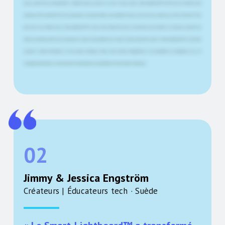
puis-je concevoir mon enseignement ? Comment puis-je structurer un cours ? Et pour cela, le Smart-Lightboard™ est bien sûr un excellent outil
numérique. Notre objectif est de nous promouvoir. Pourquoi sommes-nous compétents pour créer des cours en ligne pour cette entreprise ? Mon
plan est de tout réaliser avec le Smart-Lightboard™ en sept courtes vidéos de deux à trois minutes, puis d'utiliser cet outil pour produire des
vidéos nous-mêmes, afin de nous promouvoir en tant que prestataires de services en ligne. L'expérience avec le Smart-Lightboard™ est une façon
nouvelle et vivante d'enseigner, car elle permet d'intégrer toutes sortes d'outils, d'applications et de possibilités de visualisation. Oui, je le
recommande absolument, car cela continue de développer les possibilités de présentation numérique.
02
Jimmy & Jessica Engström
Créateurs | Éducateurs tech · Suède