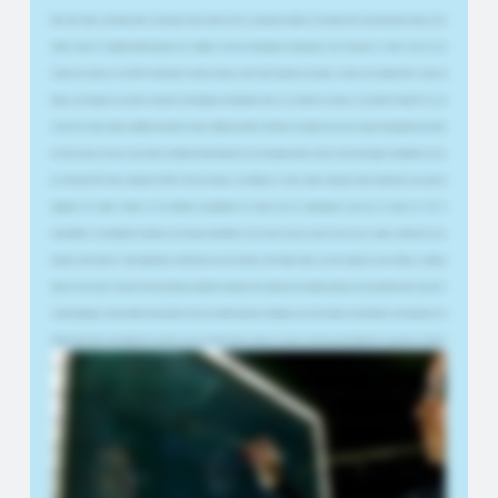
Dans cette vidéo, nous allons parler de quelque chose qui m'est arrivé il y a quelques semaines et de la façon dont nous allons faire évoluer cette
chaîne à l'avenir. Je m'appelle Jimmy Engström et je travaille en tant que développeur principal pour une entreprise en Suède. La nuit, je suis
créatrice de contenu. Je suis MVP de Microsoft et l'année dernière, j'ai été élue éducatrice de l'année, ce dont je suis vraiment fière. Et avec ma
femme, nous dirigeons une petite entreprise technologique principalement axée sur la création de contenu et de matériel éducatif. En ce qui
concerne le contenu vidéo, j'ai diffusé des vidéos en direct, diffusé des vidéos YouTube et enregistré des cours en ligne. L'enseignement par vidéo
est donc au cœur de tout ce que je fais. Je m'appelle Jessica Engström. Je suis enseignant dans le secteur de la technologie. J'ai également reçu le
prix Microsoft MVP dans la catégorie DevTech. Mon mari, Jimmy, et moi diffusons en direct depuis quelques années maintenant. Nous gérons
également une chaîne YouTube où nous diffusons principalement du contenu pour les développeurs, ainsi que du contenu sur l'UX et
l'accessibilité. Je suis également éducatrice, donc depuis la pandémie, je me tourne de plus en plus vers des cours en ligne ou même des cours
hybrides. Avant d'avoir le Smart Lightboard, le défi était que soit vous parliez tête baissée dans un coin de l'image, soit vous utilisiez un tableau
blanc et vous tourniez souvent le dos au public pour griffonner quelque chose. Quand j'ai vu le tableau lumineux pour la première fois et que celui-
ci était analogique, cela m'a vraiment époustouflé. Puis j'ai vu le tableau lumineux intelligent, qui a tout changé. Vous bénéficiez de la puissance d'un
tableau blanc, mais en plus immersif. Vous pouvez être au premier plan du contenu, ce qui le rend encore plus immersif. Et vous pouvez encercler
les choses, vous pouvez pointer du doigt des choses, et le public saura immédiatement de quoi vous faites référence. Vous êtes au cœur du
contenu. Vous pouvez expliquer des choses complexes et garder un contact visuel avec le public à tout moment. Un autre domaine que j'ai trouvé
très utile est que lorsque vous collaborez, refaites un site Web ou créez un site Web, vous pouvez vous asseoir avec toute l'équipe et je peux
leur montrer un croquis et nous pouvons instantanément dessiner et esquisser ce que nous devons faire à l'avenir. Ce contexte visuel partagé est
extrêmement puissant. Ce qui est vraiment bien, c'est que nous pouvons utiliser nos propres applications. Nous pouvons utiliser Miro. Nous