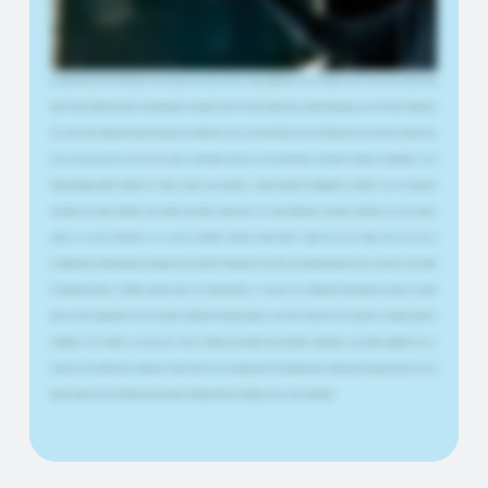
pouvons utiliser Paint, et nous pouvons utiliser n'importe quelle application à laquelle nous sommes habitués. Cela fonctionne également avec les
appels Teams, les appels Zoom ou quoi que ce soit d'autre. Il n'est donc pas nécessaire que ce soit une présentation. Cela peut faire partie de votre
vie quotidienne. Ce que nous avons remarqué, c'est que le temps entre l'idée et le début de l'enregistrement et de la diffusion de quelque chose
est beaucoup plus court maintenant. C'est pourquoi nous avons choisi le Smart Lightboard, car il est si facile de créer du très bon contenu sans
effort énorme. Maintenant que je suis développeur de logiciels, j'ai tout de suite compris que je pouvais développer pour cela. J'ai donc commencé à
créer mon propre logiciel dans lequel l'encrage est transformé en texte, une police facile à lire car j'ai l'habitude de dire que j'écris cryptée parce
que je ne peux pas la lire et que vous ne pouvez certainement pas la lire. En tant qu'éducatrice, j'ai dirigé de nombreux programmes et cours
d'apprentissage accéléré hybrides et en ligne. Lorsque vous enseignez, il s'agit de maintenir l'engagement du public et il est très important
d'expliquer des choses complexes d'une manière plus facile à comprendre. Et le Smart Lightboard y contribue réellement, car je peux mettre
l'accent sur ce qui est important et sur ce qui est réellement transmis au public, même s'il s'agit d'un cours en ligne. Alors, est-ce que je
recommanderais ce tableau lumineux intelligent à tout le monde ? Absolument. Je veux dire, c'est tellement simple de créer du contenu. Il est si facile
de simplement basculer et d'afficher quelque chose sur le tableau lumineux. Si vous avez une configuration dans laquelle vous parlez au public
dans une seule configuration et que vous passez simplement au tableau lumineux, vous n'avez besoin que d'un projecteur, du tableau lumineux
intelligent et de la caméra, et vous êtes prêt. Nous ne sommes pas seulement des partenaires commerciaux, nous sommes également des co-
créateurs et des conférenciers. Podcasteurs. Ouais. Et bien sûr, nous sommes mariés. Nous sommes mariés. Et maintenant, la plupart des gens ont une
table de cuisine. Nous ne le faisons pas. Nous avons un tableau lumineux intelligent. C'est ce que nous faisons.