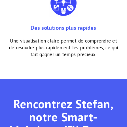
Des solutions plus rapides
Une visualisation claire permet de comprendre et
de résoudre plus rapidement les problèmes, ce qui
fait gagner un temps précieux.
Rencontrez Stefan,
notre Smart-
Close