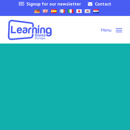
Skip
Signup for our newsletter
Contact
to
main
content
Menu