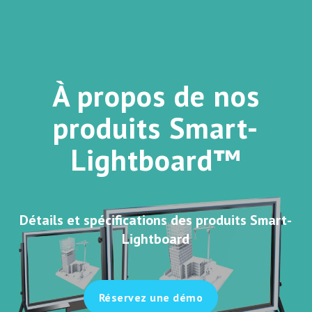
Close
À propos de nos
Close
Close
Close
Close
Close
produits Smart-
Lightboard™
Détails et spécifications des produits Smart-
Lightboard
Réservez une démo