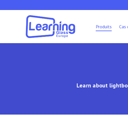
Skip
to
main
content
Produits
Cas 
Learn about lightboa