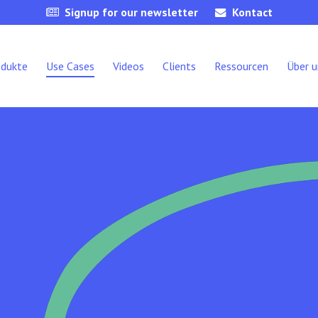
Signup for our newsletter
Kontact
odukte
Use Cases
Videos
Clients
Ressourcen
Über u