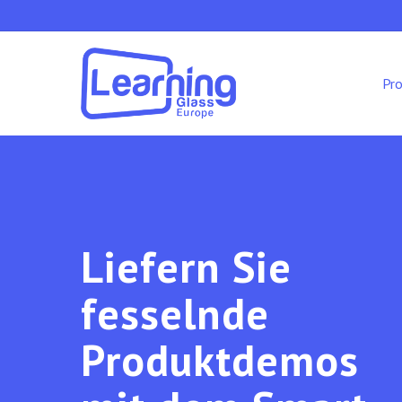
Skip
to
main
content
Pr
Liefern Sie
fesselnde
Produktdemos