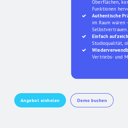
Oberflächen, ko
Funktionen hervo
Authentische Pr
im Raum wären –
Selbstvertrauen.
Einfach aufzeic
Studioqualität, 
Wiederverwendba
Vertriebs- und 
Angebot einholen
Demo buchen